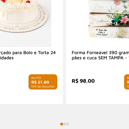
rçado para Bolo e Torta 24
Forma Forneável 390 gram
idades
pães e cuca SEM TAMPA -
unidades
R$ 98,00
R$ 21,60
com 10% de desconto
com 1