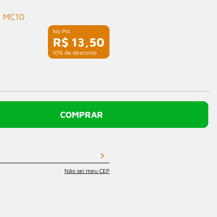
MC10
R$ 13,50
com 10% de desconto
COMPRAR
Não sei meu CEP