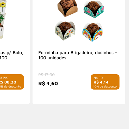
as p/ Bolo,
Forminha para Brigadeiro, docinhos -
 100
100 unidades
R$ 17,00
R$ 88,20
R$ 4,14
R$ 4,60
0% de desconto
com 10% de desconto