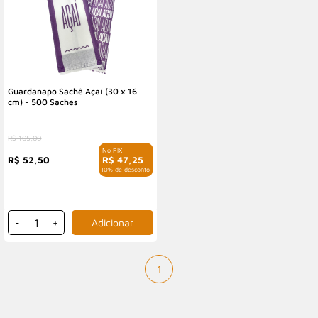
Guardanapo Sachê Açaí (30 x 16
cm) - 500 Saches
R$ 105,00
R$ 52,50
R$ 47,25
com 10% de desconto
-
+
1