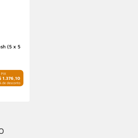
sh (5 x 5
$ 1.376,10
 de desconto
O