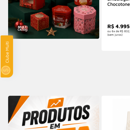
cm) Personalizada
Chocotone 
cm) Perso
R$ 7.890,00
R$ 4.99
R$ 7.101,00
6x de
R$ 1.315,00
6x de
R$ 832
com 10% de desconto
(sem juros)
(sem juros)
Clube Multi