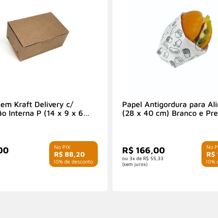
em Kraft Delivery c/
Papel Antigordura para Al
o Interna P (14 x 9 x 6
(28 x 40 cm) Branco e Pre
00 Unidades
folhas
00
R$ 166,00
R$ 88,20
R$ 
3x de
R$ 55,33
com 10% de desconto
com 10% d
(sem juros)