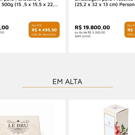
500g (15 ,5 x 15,5 x 22,5
(25,2 x 32 x 13 cm) Person
nalizado
5,00
R$ 19.800,00
R$ 4.495,50
R$ 
,50
6x de
R$ 3.300,00
com 10% de desconto
com 10% d
(sem juros)
EM ALTA