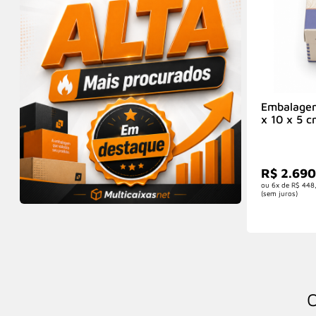
Embalagem
x 10 x 5 c
R$ 2.69
6x de
R$ 448
(sem juros)