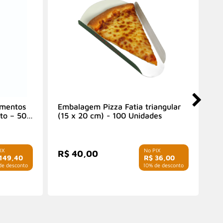
imentos
Embalagem Pizza Fatia triangular
Fo
to – 500
(15 x 20 cm) - 100 Unidades
Pe
R$ 40,00
R
149,40
R$ 36,00
e desconto
com 10% de desconto