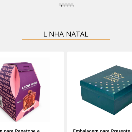
LINHA NATAL
 para Panetone e
Embalagem para Presente