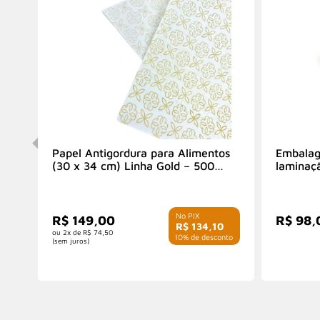
Papel Antigordura para Alimentos
Embalag
(30 x 34 cm) Linha Gold – 500
laminaçã
folhas
cm) - 1
R$ 149,00
R$ 98,
R$ 134,10
2x de
R$ 74,50
com 10% de desconto
(sem juros)