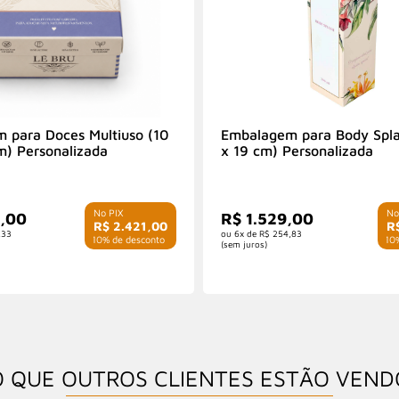
 para Doces Multiuso (10
Embalagem para Body Spla
m) Personalizada
x 19 cm) Personalizada
0,00
R$ 1.529,00
R$ 2.421,00
R
,33
6x de
R$ 254,83
com 10% de desconto
com 10%
(sem juros)
O QUE OUTROS CLIENTES ESTÃO VEND