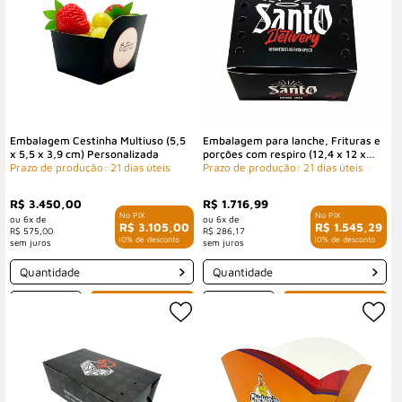
Embalagem Cestinha Multiuso (5,5
Embalagem para lanche, Frituras e
x 5,5 x 3,9 cm) Personalizada
porções com respiro (12,4 x 12 x
Prazo de produção: 21 dias úteis
7,5 cm) Personalizada
Prazo de produção: 21 dias úteis
R$ 3.450,00
R$ 1.716,99
6x de
6x de
R$ 3.105,00
R$ 1.545,29
R$ 575,00
R$ 286,17
com 10% de desconto
com 10% de desconto
Quantidade
Quantidade
-
+
-
+