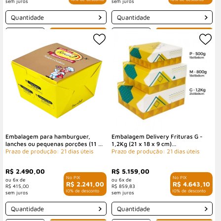
Quantidade
Quantidade
-
+
-
+
Embalagem para hamburguer,
Embalagem Delivery Frituras G -
lanches ou pequenas porções (11 x
1,2Kg (21 x 18 x 9 cm)
11 x 8,5 cm) Personalizada
Prazo de produção: 21 dias úteis
Personalizada
Prazo de produção: 21 dias úteis
R$ 2.490,00
R$ 5.159,00
6x de
6x de
R$ 2.241,00
R$ 4.643,10
R$ 415,00
R$ 859,83
com 10% de desconto
com 10% de desconto
Quantidade
Quantidade