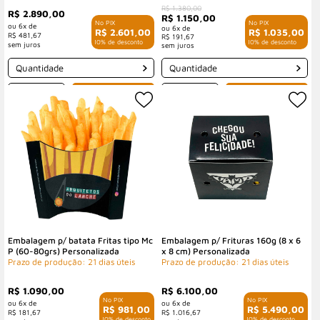
R$ 1.380,00
R$ 2.890,00
R$ 1.150,00
6x de
6x de
R$ 2.601,00
R$ 1.035,00
R$ 481,67
R$ 191,67
com 10% de desconto
com 10% de desconto
Quantidade
Quantidade
-
+
-
+
Embalagem p/ batata Fritas tipo Mc
Embalagem p/ Frituras 160g (8 x 6
P (60-80grs) Personalizada
x 8 cm) Personalizada
Prazo de produção: 21 dias úteis
Prazo de produção: 21 dias úteis
R$ 1.090,00
R$ 6.100,00
6x de
6x de
R$ 981,00
R$ 5.490,00
R$ 181,67
R$ 1.016,67
com 10% de desconto
com 10% de desconto