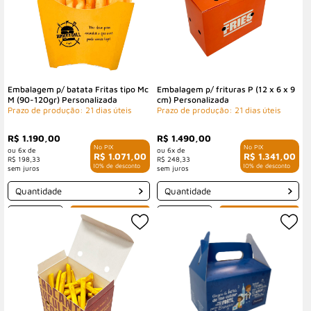
Embalagem p/ batata Fritas tipo Mc
Embalagem p/ frituras P (12 x 6 x 9
M (90-120gr) Personalizada
cm) Personalizada
Prazo de produção: 21 dias úteis
Prazo de produção: 21 dias úteis
R$ 1.190,00
R$ 1.490,00
6x de
6x de
R$ 1.071,00
R$ 1.341,00
R$ 198,33
R$ 248,33
com 10% de desconto
com 10% de desconto
Quantidade
Quantidade
-
+
-
+