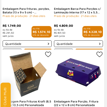
Embalagem Para frituras, porções,
Embalagem Barca Para Porções c/
Batata (13 x 9 x 5 cm) -
Laminação Interna (17 x 12 x 5,5
Personalizada
Prazo de produção: 21 dias úteis
cm) Personalizada
Prazo de produção: 21 dias úteis
R$ 1.749,00
R$ 4.809,00
6x de
6x de
R$ 1.574,10
R$ 4.328,10
R$ 291,50
R$ 801,50
com 10% de desconto
com 10% de desconto
Quantidade
Quantidade
-
+
-
+
Clube Multi
Embalagem Para Frituras Kraft (8,5
Embalagem Para Porção, Fritura
x 6,5 x 10,5 cm) Personalizada
(22 x 12 x 8 cm) Personalizada