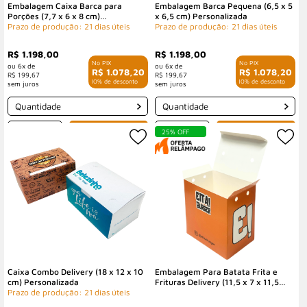
Embalagem Caixa Barca para
Embalagem Barca Pequena (6,5 x 5
Porções (7,7 x 6 x 8 cm)
x 6,5 cm) Personalizada
Personalizada
Prazo de produção: 21 dias úteis
Prazo de produção: 21 dias úteis
R$ 1.198,00
R$ 1.198,00
6x de
6x de
R$ 1.078,20
R$ 1.078,20
R$ 199,67
R$ 199,67
com 10% de desconto
com 10% de desconto
Quantidade
Quantidade
-
+
-
+
25% OFF
Caixa Combo Delivery (18 x 12 x 10
Embalagem Para Batata Frita e
cm) Personalizada
Frituras Delivery (11,5 x 7 x 11,5
Prazo de produção: 21 dias úteis
cm) Personalizada