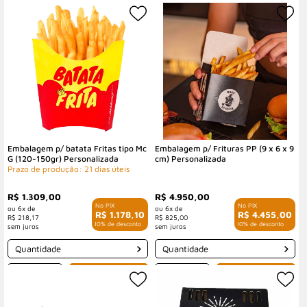
-
+
-
+
Embalagem p/ batata Fritas tipo Mc
Embalagem p/ Frituras PP (9 x 6 x 9
G (120-150gr) Personalizada
cm) Personalizada
Prazo de produção: 21 dias úteis
R$ 1.309,00
R$ 4.950,00
6x de
6x de
R$ 1.178,10
R$ 4.455,00
R$ 218,17
R$ 825,00
com 10% de desconto
com 10% de desconto
Quantidade
Quantidade
-
+
-
+