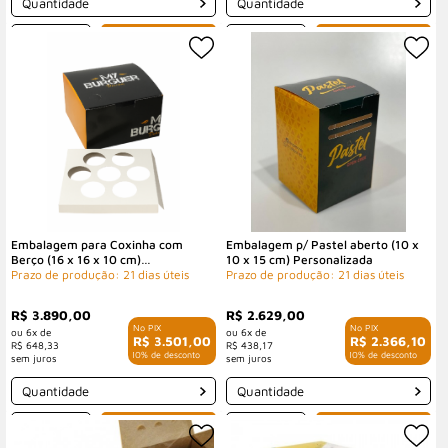
Quantidade
Quantidade
-
+
-
+
Embalagem para Coxinha com
Embalagem p/ Pastel aberto (10 x
Berço (16 x 16 x 10 cm)
10 x 15 cm) Personalizada
Personalizada
Prazo de produção: 21 dias úteis
Prazo de produção: 21 dias úteis
R$ 3.890,00
R$ 2.629,00
6x de
6x de
R$ 3.501,00
R$ 2.366,10
R$ 648,33
R$ 438,17
com 10% de desconto
com 10% de desconto
Quantidade
Quantidade
-
+
-
+