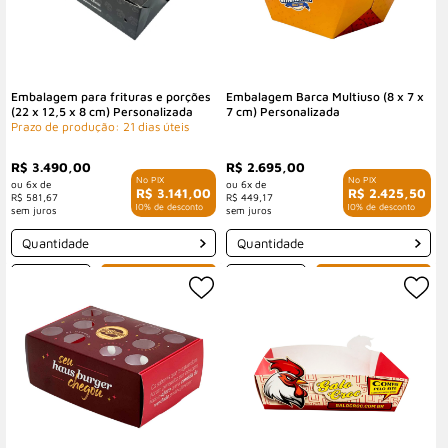
Embalagem para frituras e porções
Embalagem Barca Multiuso (8 x 7 x
(22 x 12,5 x 8 cm) Personalizada
7 cm) Personalizada
Prazo de produção: 21 dias úteis
R$ 3.490,00
R$ 2.695,00
6x de
6x de
R$ 3.141,00
R$ 2.425,50
R$ 581,67
R$ 449,17
com 10% de desconto
com 10% de desconto
Quantidade
Quantidade
-
+
-
+