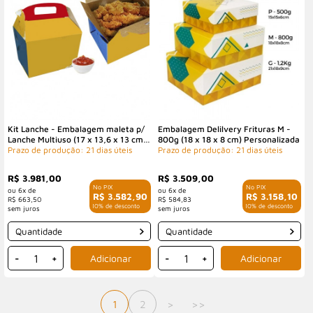
Kit Lanche - Embalagem maleta p/
Embalagem Delilvery Frituras M -
Lanche Multiuso (17 x 13,6 x 13 cm)
800g (18 x 18 x 8 cm) Personalizada
c/ Alça Personalizada
Prazo de produção: 21 dias úteis
Prazo de produção: 21 dias úteis
R$ 3.981,00
R$ 3.509,00
6x de
6x de
R$ 3.582,90
R$ 3.158,10
R$ 663,50
R$ 584,83
com 10% de desconto
com 10% de desconto
Quantidade
Quantidade
-
+
-
+
1
2
>
>>