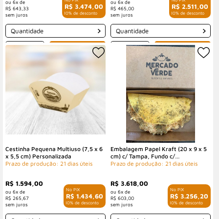
6x de
6x de
R$ 3.474,00
R$ 2.511,00
R$ 643,33
R$ 465,00
com 10% de desconto
com 10% de desconto
Quantidade
Quantidade
-
+
-
+
Cestinha Pequena Multiuso (7,5 x 6
Embalagem Papel Kraft (20 x 9 x 5
x 5,5 cm) Personalizada
cm) c/ Tampa, Fundo c/
Prazo de produção: 21 dias úteis
Plastificação Interna Personalizada
Prazo de produção: 21 dias úteis
R$ 1.594,00
R$ 3.618,00
6x de
6x de
R$ 1.434,60
R$ 3.256,20
R$ 265,67
R$ 603,00
com 10% de desconto
com 10% de desconto