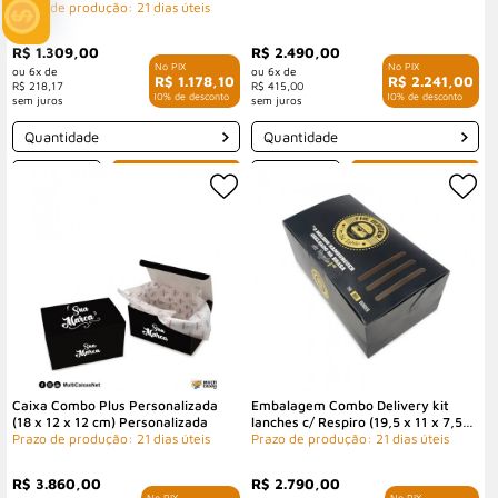
Prazo de produção: 21 dias úteis
R$ 1.309,00
R$ 2.490,00
6x de
6x de
R$ 1.178,10
R$ 2.241,00
R$ 218,17
R$ 415,00
com 10% de desconto
com 10% de desconto
Quantidade
Quantidade
-
+
-
+
Caixa Combo Plus Personalizada
Embalagem Combo Delivery kit
(18 x 12 x 12 cm) Personalizada
lanches c/ Respiro (19,5 x 11 x 7,5
Prazo de produção: 21 dias úteis
cm) Personalizada
Prazo de produção: 21 dias úteis
R$ 3.860,00
R$ 2.790,00