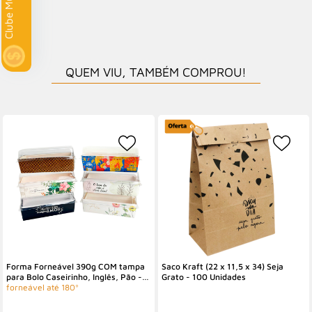
Clube Multi
QUEM VIU, TAMBÉM COMPROU!
Forma Forneável 390g COM tampa
Saco Kraft (22 x 11,5 x 34) Seja
para Bolo Caseirinho, Inglês, Pão -
Grato - 100 Unidades
100 unidades
forneável até 180º