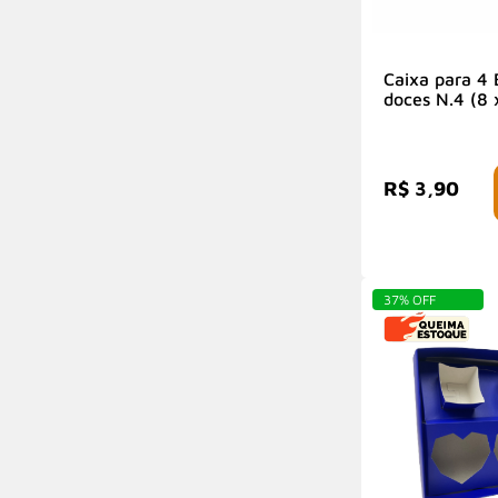
Caixa para 4
doces N.4 (8 
Branca - 1 un
R$ 3,90
com
37% OFF