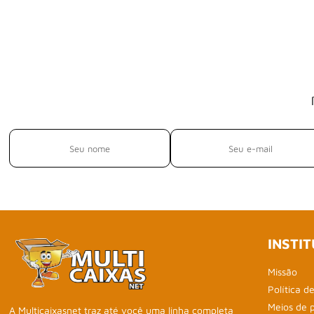
INSTI
Missão
Política d
Meios de 
A Multicaixasnet traz até você uma linha completa