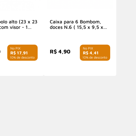
olo alto (23 x 23
Caixa para 6 Bombom,
com visor - 1
doces N.6 ( 15,5 x 9,5 x
2,3 cm) Branca - 1
unidade
0
R$ 4,90
R$ 17,91
R$ 4,41
com 10% de desconto
com 10% de desconto