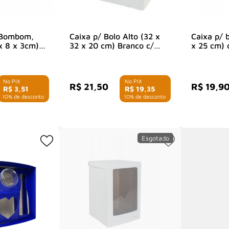
 Bombom,
Caixa p/ Bolo Alto (32 x
Caixa p/ b
x 8 x 3cm)
32 x 20 cm) Branco c/
x 25 cm) 
idade
Visor - 1 Unidade
unidade
R$ 21,50
R$ 19,9
R$ 3,51
R$ 19,35
 10% de desconto
com 10% de desconto