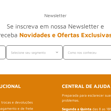
Newsletter
Se inscreva em nossa Newsletter e
receba
Novidades e Ofertas Exclusiva
TUCIONAL
CENTRAL DE AJUDA
Preparada para esclarecer sua
problemas.
e trocas e devoluções
pagamento e de frete
Segunda a Quinta
das 8 as 18