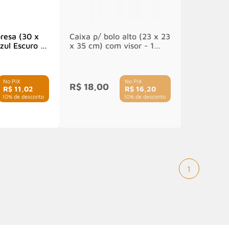
presa (30 x
Caixa p/ bolo alto (23 x 23
zul Escuro -
x 35 cm) com visor - 1
unidade
R$ 18,00
R$ 11,02
R$ 16,20
 10% de desconto
com 10% de desconto
1