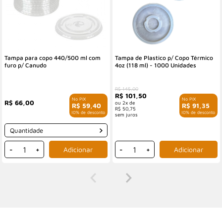
Tampa para copo 440/500 ml com
Tampa de Plastico p/ Copo Térmico
furo p/ Canudo
4oz (118 ml) - 1000 Unidades
R$ 145,00
R$ 101,50
R$ 66,00
2x de
R$ 59,40
R$ 91,35
R$ 50,75
com 10% de desconto
com 10% de desconto
Quantidade
-
+
-
+