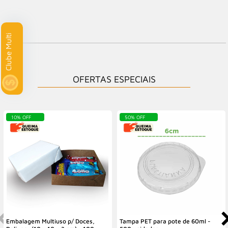
Clube Multi
OFERTAS ESPECIAIS
10% OFF
50% OFF
Embalagem Multiuso p/ Doces,
Tampa PET para pote de 60ml -