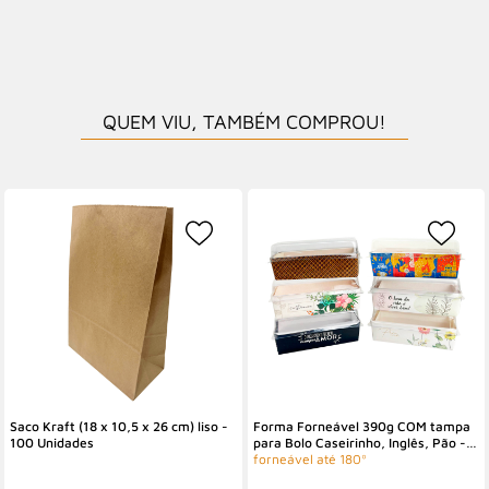
QUEM VIU, TAMBÉM COMPROU!
Saco Kraft (18 x 10,5 x 26 cm) liso -
Forma Forneável 390g COM tampa
100 Unidades
para Bolo Caseirinho, Inglês, Pão -
100 unidades
forneável até 180º