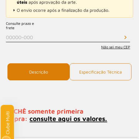
úteis
após aprovação da arte.
O envio ocorre após a finalização da produção.
Consulte prazo e
frete
Não sei meu CEP
Descrição
Especificação Técnica
*CLICHÊ somente primeira
lti
compra:
consulte aqui os valores.