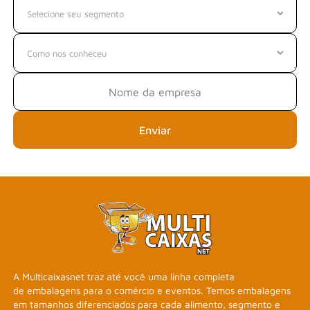
Enviar
A Multicaixasnet traz até você uma linha completa
de embalagens para o comércio e eventos. Temos embalagens
em tamanhos diferenciados para cada alimento, segmento e