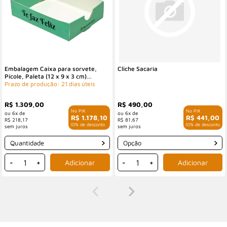
Embalagem Caixa para sorvete,
Cliche Sacaria
Picole, Paleta (12 x 9 x 3 cm)
Personalizada
Prazo de produção: 21 dias úteis
R$ 1.309,00
R$ 490,00
6x de
6x de
R$ 1.178,10
R$ 441,00
R$ 218,17
R$ 81,67
com 10% de desconto
com 10% de desconto
Quantidade
Opção
-
+
-
+