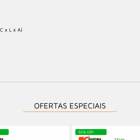
C x L x A)
OFERTAS ESPECIAIS
50% OFF