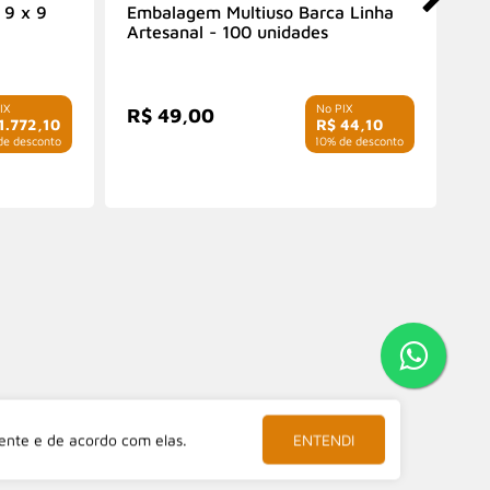
 9 x 9
Embalagem Multiuso Barca Linha
Sa
Artesanal - 100 unidades
al
R$
R$ 49,00
R
1.772,10
R$ 44,10
e desconto
com 10% de desconto
ente e de acordo com elas.
ENTENDI