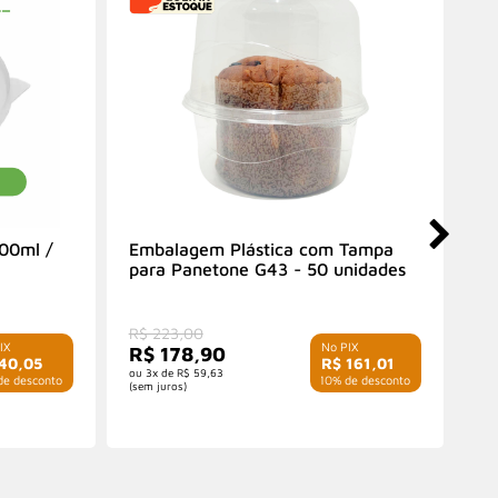
00ml /
Embalagem Plástica com Tampa
Em
para Panetone G43 - 50 unidades
(3
R$ 223,00
R$
R$ 178,90
R
40,05
R$ 161,01
3x de
R$ 59,63
e desconto
com 10% de desconto
(sem juros)
(sem