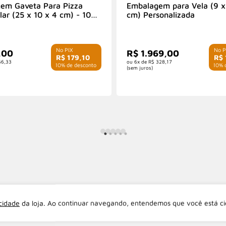
em Gaveta Para Pizza
Embalagem para Vela (9 x
ar (25 x 10 x 4 cm) - 100
cm) Personalizada
s
,00
R$ 1.969,00
R$ 179,10
R$ 
66,33
6x de
R$ 328,17
com 10% de desconto
com 10% d
(sem juros)
QUEM VIU, TAMBÉM COMPROU!
acidade
da loja. Ao continuar navegando, entendemos que você está ci