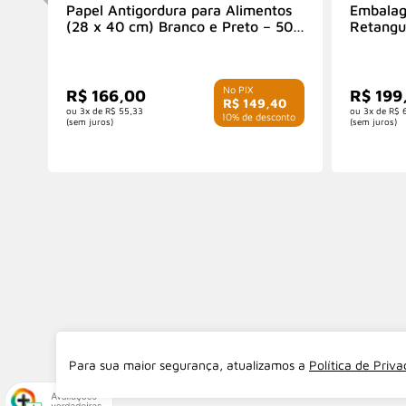
Papel Antigordura para Alimentos
Embalag
(28 x 40 cm) Branco e Preto – 500
Retangul
folhas
Unidade
R$ 166,00
R$ 199
R$ 149,40
3x de
R$ 55,33
3x de
R$ 
com 10% de desconto
(sem juros)
(sem juros)
Para sua maior segurança, atualizamos a
Política de Priv