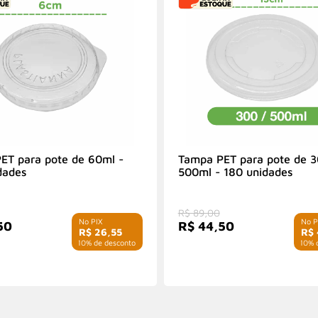
ET para pote de 60ml -
Tampa PET para pote de 3
dades
500ml - 180 unidades
R$ 89,00
50
R$ 44,50
R$ 26,55
R$ 
com 10% de desconto
com 10% d