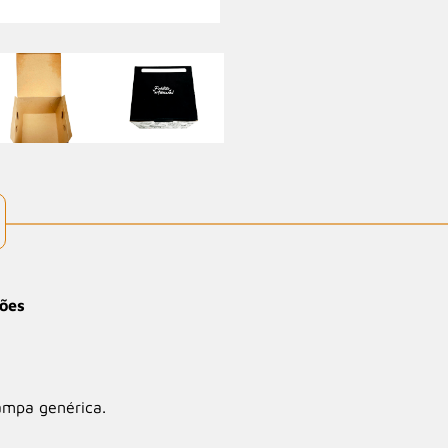
ções
ampa genérica.