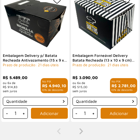
Embalagem Delivery p/ Batata
Embalagem Forneável Delivery
Recheada Antivazamento (15 x 9 x
Batata Recheada (13 x 10 x 9 cm)
Prazo de produção: 21 dias úteis
6cm) Personalizada
Personalizada
Prazo de produção: 21 dias úteis
R$ 5.489,00
R$ 3.090,00
6x de
6x de
R$ 4.940,10
R$ 2.781,00
R$ 914,83
R$ 515,00
com 10% de desconto
com 10% de desconto
Quantidade
Quantidade
-
+
-
+