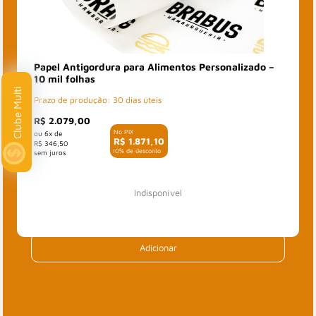
Papel Antigordura para Alimentos Personalizado –
10 mil folhas
Clube Multi
Prazo de produção: 30 dias úteis
R$ 2.079,00
6x de
R$ 1.871,10
R$ 346,50
com 10% de desconto
Indisponível
Adicionar