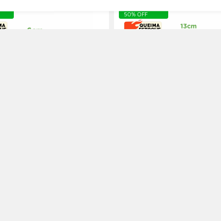
50% OFF
ET para pote de 60ml -
Tampa PET para pote de 3
dades
500ml - 180 unidades
R$ 89,00
50
R$ 44,50
R$ 26,55
R$ 
com 10% de desconto
com 10% d