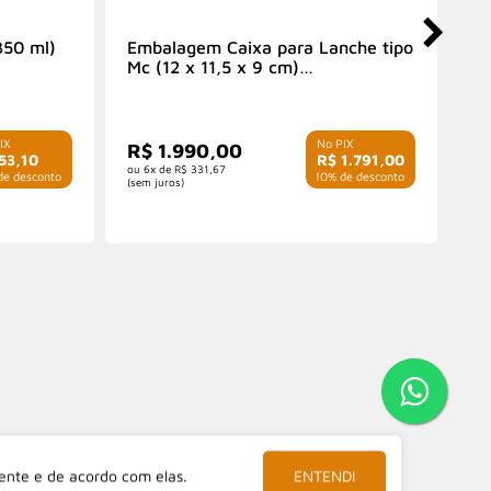
350 ml)
Embalagem Caixa para Lanche tipo
Em
Mc (12 x 11,5 x 9 cm)
(1
Personalizada
R$ 1.990,00
R
53,10
R$ 1.791,00
6x de
R$ 331,67
e desconto
com 10% de desconto
(sem juros)
(sem
ente e de acordo com elas.
ENTENDI