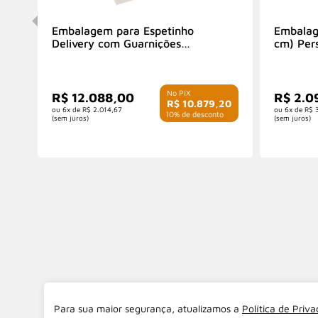
Embalagem para Espetinho
Embalag
Delivery com Guarnições
cm) Per
(30x20x10 cm) Personalizada
R$ 12.088,00
R$ 2.0
R$ 10.879,20
6x de
R$ 2.014,67
6x de
R$ 
com 10% de desconto
(sem juros)
(sem juros)
Para sua maior segurança, atualizamos a
Política de Priv