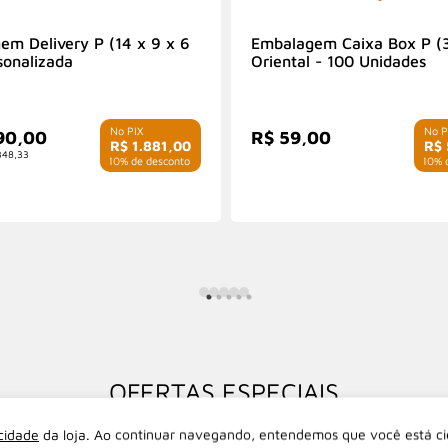
em Delivery P (14 x 9 x 6
Embalagem Caixa Box P (
sonalizada
Oriental - 100 Unidades
90,00
R$ 59,00
R$ 1.881,00
R$ 
348,33
com 10% de desconto
com 10% d
OFERTAS ESPECIAIS
acidade
da loja. Ao continuar navegando, entendemos que você está ci