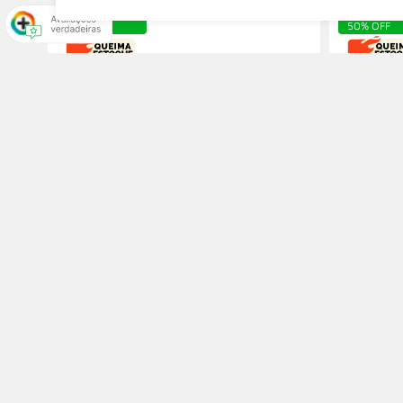
10% OFF
50% OFF
Embalagem Multiuso p/ Doces,
Tampa P
Delivery (10 x 10 x 3 cm) - 100
500 uni
Unidades
R$ 99,00
R$ 59,00
R$ 89,00
R$ 29,
R$ 80,10
com 10% de desconto