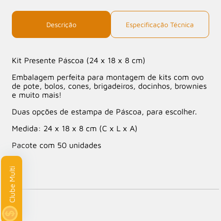
Descrição
Especificação Técnica
Kit Presente Páscoa (24 x 18 x 8 cm)
Embalagem perfeita para montagem de kits com ovo
de pote, bolos, cones, brigadeiros, docinhos, brownies
e muito mais!
Duas opções de estampa de Páscoa, para escolher.
Medida: 24 x 18 x 8 cm (C x L x A)
Pacote com 50 unidades
lube Multi