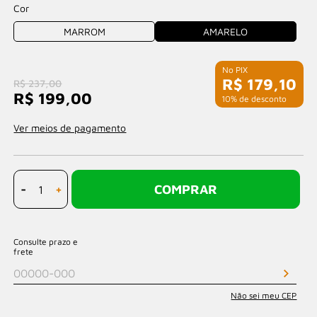
Cor
MARROM
AMARELO
R$ 179,10
R$ 237,00
R$ 199,00
com 10% de desconto
Ver meios de pagamento
-
+
COMPRAR
Consulte prazo e
frete
Não sei meu CEP