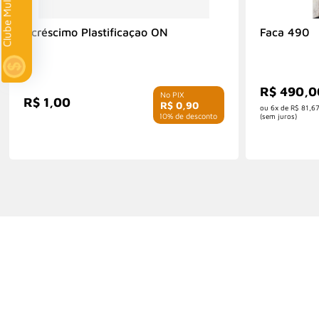
Clube Multi
Acréscimo Plastificaçao ON
Faca 490
R$ 490,0
R$ 1,00
R$ 0,90
6x de
R$ 81,6
com 10% de desconto
(sem juros)