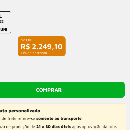
L
ES
 UNI
R$ 2.249,10
com 10% de desconto
COMPRAR
uto personalizado
o de frete refere-se
somente ao transporte
.
razo de produção de
21 a 30 dias úteis
após aprovação da arte.