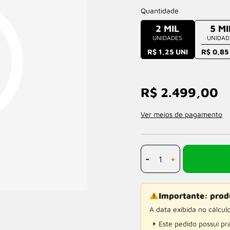
Quantidade
2 MIL
5 MI
UNIDADES
UNIDAD
R$ 1,25 UNI
R$ 0,85
R$ 2.499,00
Ver meios de pagamento
-
+
Importante: prod
A data exibida no cálcul
Este pedido possui p