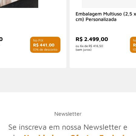
Embalagem Multiuso (2,5 x
cm) Personalizada
0
R$ 2.499,00
R$ 441,00
R
7
6x de
R$ 416,50
com 10% de desconto
com 10
(sem juros)
Newsletter
Se inscreva em nossa Newsletter e