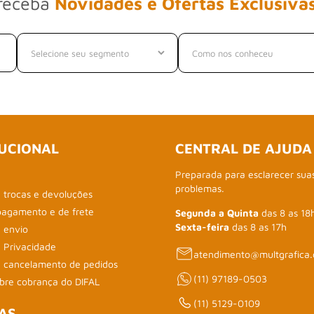
receba
Novidades e Ofertas Exclusiva
TUCIONAL
CENTRAL DE AJUDA
Preparada para esclarecer sua
problemas.
e trocas e devoluções
pagamento e de frete
Segunda a Quinta
das 8 as 18
Sexta-feira
das 8 as 17h
 envio
e Privacidade
atendimento@multgrafica.
de cancelamento de pedidos
(11) 97189-0503
obre cobrança do DIFAL
(11) 5129-0109
AS