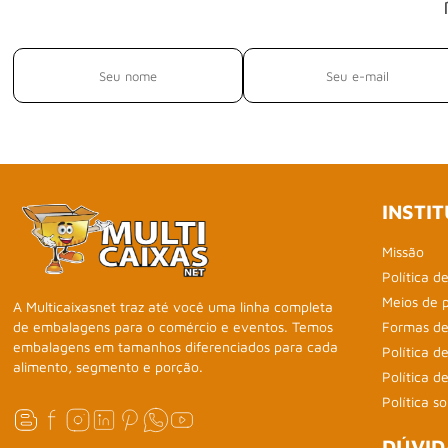
INSTI
Missão
Política d
Meios de 
A Multicaixasnet traz até você uma linha completa
de embalagens para o comércio e eventos. Temos
Formas de
embalagens em tamanhos diferenciados para cada
Política d
alimento, segmento e porção.
Política 
Política s
DÚVID