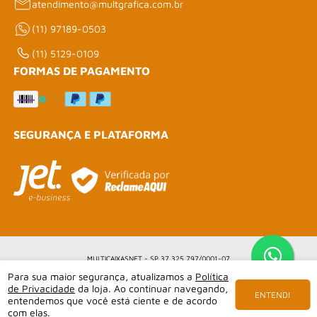
atendimento@multgrafica.com.br
(11) 97189-0503
(11) 5129-0109
FORMAS DE PAGAMENTO
SEGURANÇA E PLATAFORMA
MULTICAIXASNET - SP 37.325.797/0001-07
Para sua maior segurança, atualizamos a
Política
de Privacidade
da loja. Ao continuar navegando,
ENTENDI
entendemos que você está ciente e de acordo
com elas.