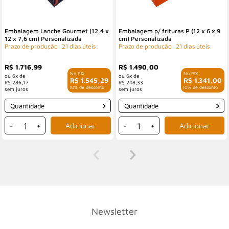
Embalagem Lanche Gourmet (12,4 x
Embalagem p/ frituras P (12 x 6 x 9
12 x 7,6 cm) Personalizada
cm) Personalizada
Prazo de produção: 21 dias úteis
Prazo de produção: 21 dias úteis
R$ 1.716,99
R$ 1.490,00
6x de
6x de
R$ 1.545,29
R$ 1.341,00
R$ 286,17
R$ 248,33
com 10% de desconto
com 10% de desconto
Quantidade
Quantidade
-
+
-
+
Newsletter