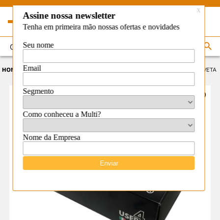
0
HOME
PERSONALIZE SUA EMBALAGEM
ÓCULOS
EMBALAGEM GAVETA P