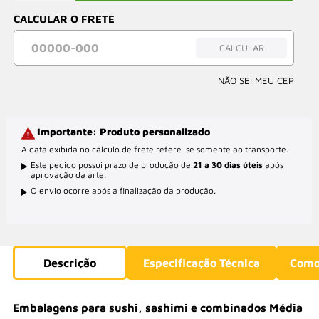
CALCULAR O FRETE
CALCULAR
NÃO SEI MEU CEP
Importante: Produto personalizado
A data exibida no cálculo de frete refere-se somente ao transporte.
Este pedido possui prazo de produção de
21 a 30 dias úteis
após
aprovação da arte.
O envio ocorre após a finalização da produção.
Descrição
Especificação Técnica
Como
Embalagens para sushi, sashimi e combinados Média