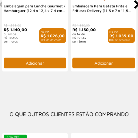
Embalagem para Lanche Gourmet /
Embalagem Para Batata Frita e
Hambúrguer (12,4 x 12,4 x 7,4 cm)
Frituras Delivery (11,5 x 7 x 11,5
Personalizada
cm) Personalizada
R$ 1.368,00
R$ 1.380,00
R$ 1.140,00
R$ 1.150,00
6x de
6x de
R$ 1.026,00
R$ 1.035,00
R$ 190,00
R$ 191,67
com 10% de desconto
com 10% de desconto
O QUE OUTROS CLIENTES ESTÃO COMPRANDO
30% OFF