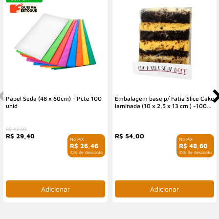
Papel Seda (48 x 60cm) - Pcte 100
Embalagem base p/ Fatia Slice Cake
unid
laminada (10 x 2,5 x 13 cm ) -100
unidades
R$ 42,00
R$ 29,40
R$ 54,00
R$ 26,46
R$ 48,60
com 10% de desconto
com 10% de desconto