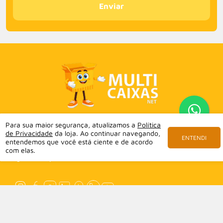
Enviar
Para sua maior segurança, atualizamos a
Política
A Multicaixasnet traz até você uma linha completa
de Privacidade
da loja. Ao continuar navegando,
de embalagens para o comércio e eventos. Temos
ENTENDI
entendemos que você está ciente e de acordo
embalagens em tamanhos diferenciados para cada alimento,
com elas.
segmento e porção.
INSTITUCIONAL