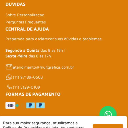
DÚVIDAS
Sobre Personalização
Perguntas Frequentes
CENTRAL DE AJUDA
Preparada para esclarecer suas dúvidas e problemas.
Segunda a Quinta
das 8 as 18h |
Sexta-feira
das 8 as 17h
atendimento@multgrafica.com.br
(11) 97189-0503
(11) 5129-0109
FORMAS DE PAGAMENTO
SEGURANÇA E PLATAFORMA
Para sua maior segurança, atualizamos a
Política de Privacidade
da loja. Ao continuar