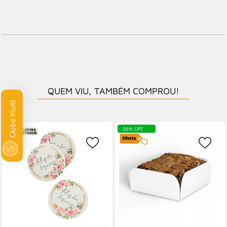
QUEM VIU, TAMBÉM COMPROU!
lti
56% OFF