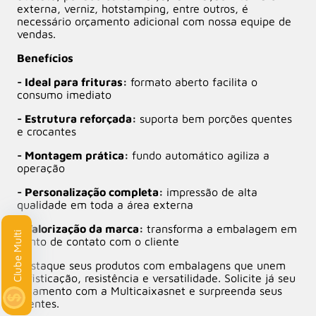
externa, verniz, hotstamping, entre outros, é
necessário orçamento adicional com nossa equipe de
vendas.
Benefícios
- Ideal para frituras:
formato aberto facilita o
consumo imediato
- Estrutura reforçada:
suporta bem porções quentes
e crocantes
- Montagem prática:
fundo automático agiliza a
operação
- Personalização completa:
impressão de alta
qualidade em toda a área externa
- Valorização da marca:
transforma a embalagem em
lti
ponto de contato com o cliente
Destaque seus produtos com embalagens que unem
sofisticação, resistência e versatilidade. Solicite já seu
orçamento com a Multicaixasnet e surpreenda seus
clientes.