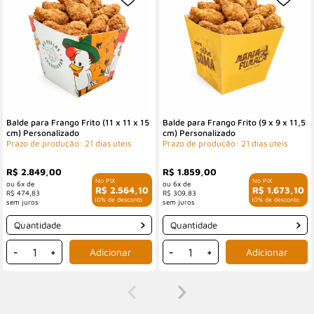
Balde para Frango Frito (11 x 11 x 15
Balde para Frango Frito (9 x 9 x 11,5
cm) Personalizado
cm) Personalizado
Prazo de produção: 21 dias úteis
Prazo de produção: 21 dias úteis
R$ 2.849,00
R$ 1.859,00
6x de
6x de
R$ 2.564,10
R$ 1.673,10
R$ 474,83
R$ 309,83
com 10% de desconto
com 10% de desconto
Quantidade
Quantidade
-
+
-
+